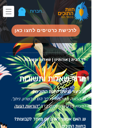
להתחברות
לרכישת כרטיסים לחצו כאן
דף הבית
|
אודותינו
|
שאלות ותשובות
מדור שאלות ותשובות
?ש. כיצד מגיעים לחוות התוכים
ת.
החווה ממוקמת בכפר הס שבשרון. ניתן
."
למצוא פרטים נוספים בדף
"הוראות הגעה
?ש. האם אפשר לארגן יום מיוחד לקבוצות
בחוות התוכים