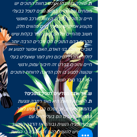
ת.
שאלה חשובה! אצלנו בחוות התוכים יש
מומחים שמורגלים במשך שנים לטפל בבעלי
חיים ובתוכים בפרט, הצוות מורכב מאנשי
מקצוע אמיתיים שבעלי חיים מהווים חלק
חשוב מהחיים שלהם וניתן לומר בקלות שיש
מקרים בהם התוכים הם חברים הרבה יותר
טובים מאשר בני האדם, האם אפשר לפגוע או
לזלזל בחבר?לסיכום ניתן לומר שאצלינו בעלי
חיים ותוכים בפרט זה חיבור עמוק ורגשי
שקשה לפגוע בו ולכן הדאגה לרווחת התוכים
היא דבר מאד חשוב
?ש. איך אתם ממליצים לטפל בתוכים
ת.
השאלה הזאת היא מאד רחבה ונוגעת
בהמון תחומים, אך נסכם בכך שניתן לומר
שמכיוון שתוכים הם בעלי חיים עם
אינטילגנציה רגשית גבוהה אז הדבר החשוב
ביותר שיש להעניק להם זה אהבה כי החיות