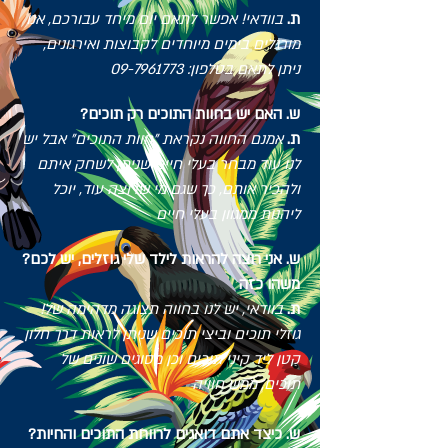
ת.
בוודאי! אפשר לתאם יום מיחד עבורכם, אנו
מורגלים בימים מיוחדים לקבוצות ואירגונים,
ניתן לתאם בטלפון:
09-7961773
?ש. האם יש בחוות התוכים רק תוכים
ת.
אמנם החווה נקראת "חוות התוכים" אבל יש
לנו עוד מבחר בעלי חיים שניתן לשחק איתם
ולהכיר אותם, כך שגם מי שרוצה עוד, יוכל
ליהנות ממגוון בעלי חיים
?ש. אני רוצה להראות לילד שלי גוזלים, יש לכם
משהו כזה
ת.
בוודאי, יש לנו בחווה תצוגה מדהימה של
!
גוזלי תוכים וביצי תוכים שניתן לראות דרך חלון
קטן ליד קיני תוכים וכן מסוגים שונים של
תוכים, ממש חוויה
?ש. כיצד אתם דואגים לרווחת התוכים והחיות